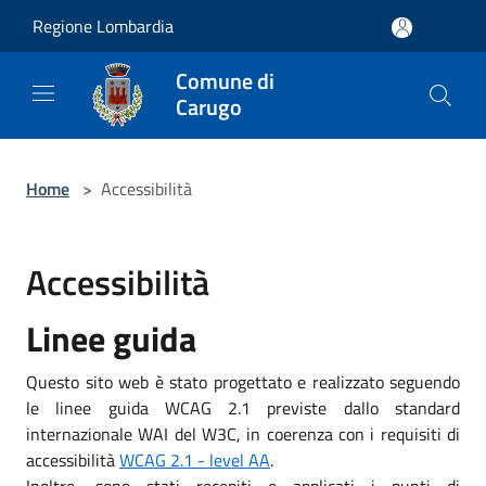
Salta al contenuto principale
Regione Lombardia
Comune di
Carugo
Home
>
Accessibilità
Accessibilità
Linee guida
Questo sito web è stato progettato e realizzato seguendo
le linee guida WCAG 2.1 previste dallo standard
internazionale WAI del W3C, in coerenza con i requisiti di
accessibilità
WCAG 2.1 - level AA
.
Inoltre, sono stati recepiti e applicati i punti di