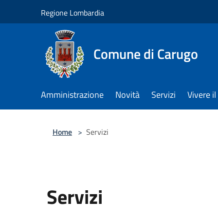
Salta al contenuto principale
Regione Lombardia
Comune di Carugo
Amministrazione
Novità
Servizi
Vivere 
Home
>
Servizi
Servizi