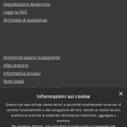
Segnalazione disservizio
Leggi le FAQ
Richiesta di assistenza
Amministrazione trasparente
Albo pretorio
Informativa privacy
Note legali
Dichiarazione di accessibilità
×
Informazioni sui cookie
Questo sito web utilizza cookie tecnici e assimilati strettamente necessari al
corretto funzionamento e alla navigazione del sito, nonché un cookie tecnico
analitico al solo fine di elaborare informazioni statistiche, aggregate e
RSS
Copyright © 2026 • Comune di
anonime.
Accessibilità
Carugo • Powered by
Per maggiori dettagli, può consultare la cookie policy al seguente
link