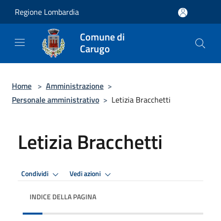
Salta al contenuto principale
Regione Lombardia
Comune di
Carugo
Home
>
Amministrazione
>
Personale amministrativo
>
Letizia Bracchetti
Letizia Bracchetti
Condividi
Vedi azioni
INDICE DELLA PAGINA