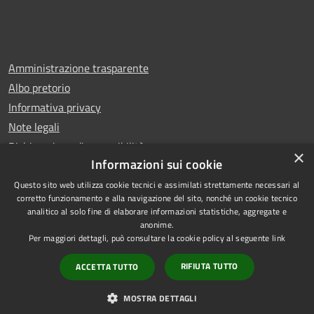
Amministrazione trasparente
Albo pretorio
Informativa privacy
Note legali
Dichiarazione di accessibilità
×
Informazioni sui cookie
Questo sito web utilizza cookie tecnici e assimilati strettamente necessari al
corretto funzionamento e alla navigazione del sito, nonché un cookie tecnico
analitico al solo fine di elaborare informazioni statistiche, aggregate e
RSS
Copyright © 2026 • Comune di
anonime.
Accessibilità
Carugo • Powered by
Per maggiori dettagli, può consultare la cookie policy al seguente
link
Privacy
Municipium
Accesso
•
RIFIUTA TUTTO
ACCETTA TUTTO
Cookie
redazione
Mappa del sito
MOSTRA DETTAGLI