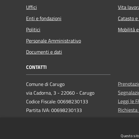
Uffici
Vita lavor
Enti e fondazioni
Catasto e
Politici
Mobilità e
Personale Amministrativo
Documenti e dati
CONTATTI
Prenotaz
Comune di Carugo
Segnalazi
via Cadorna, 3 - 22060 - Carugo
Leggi le 
Codice Fiscale: 00698230133
Richiesta 
Partita IVA: 00698230133
PEC:
protocollo@pec.comune.carugo.co.it
Questo sito