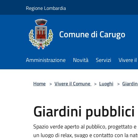
Salta al contenuto principale
Regione Lombardia
Comune di Carugo
Amministrazione
Novità
Servizi
Vivere 
Home
>
Vivere il Comune
>
Luoghi
>
Giardin
Giardini pubblici
Spazio verde aperto al pubblico, progettato e m
un luogo di relax, svago e contatto con la nat