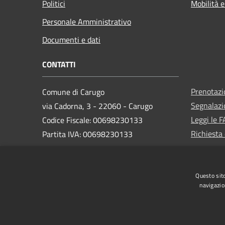
Politici
Mobilità e
Personale Amministrativo
Documenti e dati
CONTATTI
Prenotaz
Comune di Carugo
Segnalazi
via Cadorna, 3 - 22060 - Carugo
Leggi le 
Codice Fiscale: 00698230133
Richiesta 
Partita IVA: 00698230133
PEC:
protocollo@pec.comune.carugo.co.it
Questo sito
Centralino Unico: 031.758193
navigazio