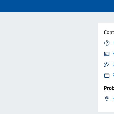
Cont
Prob