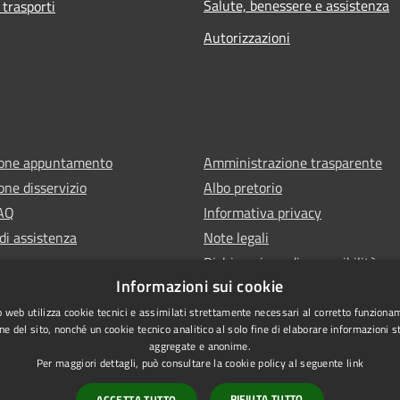
Salute, benessere e assistenza
 trasporti
Autorizzazioni
ione appuntamento
Amministrazione trasparente
one disservizio
Albo pretorio
FAQ
Informativa privacy
di assistenza
Note legali
Dichiarazione di accessibilità
Informazioni sui cookie
 web utilizza cookie tecnici e assimilati strettamente necessari al corretto funziona
ne del sito, nonché un cookie tecnico analitico al solo fine di elaborare informazioni st
aggregate e anonime.
Per maggiori dettagli, può consultare la cookie policy al seguente
link
RIFIUTA TUTTO
ACCETTA TUTTO