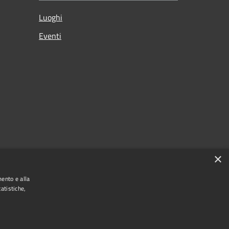
Luoghi
Eventi
×
mento e alla
atistiche,