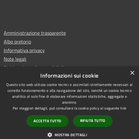
Amministrazione trasparente
Albo pretorio
Informativa privacy
Note legali
Dichiarazione di accessibilità
×
Informazioni sui cookie
Questo sito web utilizza cookie tecnici e assimilati strettamente necessari al
corretto funzionamento e alla navigazione del sito, nonché un cookie tecnico
analitico al solo fine di elaborare informazioni statistiche, aggregate e
RSS
Copyright © 2026 • Comune di
anonime.
Accessibilità
Carugo • Powered by
Per maggiori dettagli, può consultare la cookie policy al seguente
link
Privacy
Municipium
Accesso
•
RIFIUTA TUTTO
ACCETTA TUTTO
Cookie
redazione
Mappa del sito
MOSTRA DETTAGLI