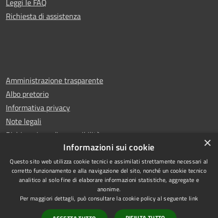
Leggi le FAQ
Richiesta di assistenza
Amministrazione trasparente
Albo pretorio
Informativa privacy
Note legali
Dichiarazione di accessibilità
×
Informazioni sui cookie
Questo sito web utilizza cookie tecnici e assimilati strettamente necessari al
corretto funzionamento e alla navigazione del sito, nonché un cookie tecnico
analitico al solo fine di elaborare informazioni statistiche, aggregate e
RSS
Copyright © 2026 • Comune di
anonime.
Accessibilità
Carugo • Powered by
Per maggiori dettagli, può consultare la cookie policy al seguente
link
Privacy
Municipium
Accesso
•
RIFIUTA TUTTO